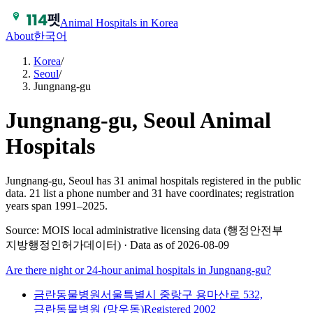
Animal Hospitals in Korea
About
한국어
Korea
/
Seoul
/
Jungnang-gu
Jungnang-gu, Seoul
Animal
Hospitals
Jungnang-gu, Seoul has 31 animal hospitals registered in the public
data.
21 list a phone number and 31 have coordinates; registration
years span 1991–2025.
Source: MOIS local administrative licensing data (행정안전부
지방행정인허가데이터) · Data as of 2026-08-09
Are there night or 24-hour animal hospitals in
Jungnang-gu
?
금란동물병원
서울특별시 중랑구 용마산로 532,
금란동물병원 (망우동)
Registered
2002