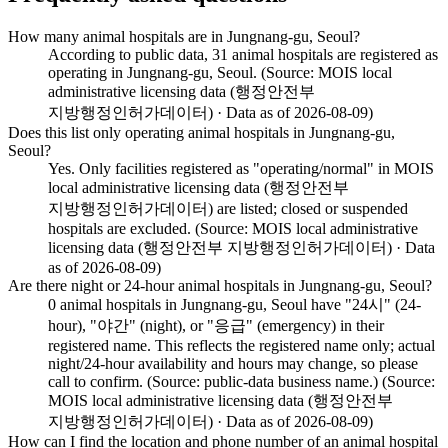
How many animal hospitals are in Jungnang-gu, Seoul?
According to public data, 31 animal hospitals are registered as
operating in Jungnang-gu, Seoul. (Source: MOIS local
administrative licensing data (행정안전부
지방행정인허가데이터) · Data as of 2026-08-09)
Does this list only operating animal hospitals in Jungnang-gu,
Seoul?
Yes. Only facilities registered as "operating/normal" in MOIS
local administrative licensing data (행정안전부
지방행정인허가데이터) are listed; closed or suspended
hospitals are excluded. (Source: MOIS local administrative
licensing data (행정안전부 지방행정인허가데이터) · Data
as of 2026-08-09)
Are there night or 24-hour animal hospitals in Jungnang-gu, Seoul?
0 animal hospitals in Jungnang-gu, Seoul have "24시" (24-
hour), "야간" (night), or "응급" (emergency) in their
registered name. This reflects the registered name only; actual
night/24-hour availability and hours may change, so please
call to confirm. (Source: public-data business name.) (Source:
MOIS local administrative licensing data (행정안전부
지방행정인허가데이터) · Data as of 2026-08-09)
How can I find the location and phone number of an animal hospital