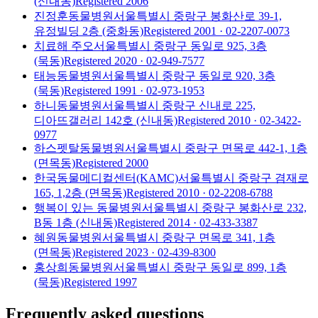
(신내동)
Registered
2006
진정훈동물병원
서울특별시 중랑구 봉화산로 39-1,
유정빌딩 2층 (중화동)
Registered
2001
· 02-2207-0073
치료해 주오
서울특별시 중랑구 동일로 925, 3층
(묵동)
Registered
2020
· 02-949-7577
태능동물병원
서울특별시 중랑구 동일로 920, 3층
(묵동)
Registered
1991
· 02-973-1953
하니동물병원
서울특별시 중랑구 신내로 225,
디아뜨갤러리 142호 (신내동)
Registered
2010
· 02-3422-
0977
하스펫탈동물병원
서울특별시 중랑구 면목로 442-1, 1층
(면목동)
Registered
2000
한국동물메디컬센터(KAMC)
서울특별시 중랑구 겸재로
165, 1,2층 (면목동)
Registered
2010
· 02-2208-6788
행복이 있는 동물병원
서울특별시 중랑구 봉화산로 232,
B동 1층 (신내동)
Registered
2014
· 02-433-3387
혜원동물병원
서울특별시 중랑구 면목로 341, 1층
(면목동)
Registered
2023
· 02-439-8300
홍상희동물병원
서울특별시 중랑구 동일로 899, 1층
(묵동)
Registered
1997
Frequently asked questions