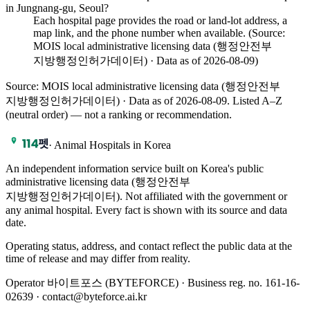
in Jungnang-gu, Seoul?
Each hospital page provides the road or land-lot address, a
map link, and the phone number when available. (Source:
MOIS local administrative licensing data (행정안전부
지방행정인허가데이터) · Data as of 2026-08-09)
Source: MOIS local administrative licensing data (행정안전부
지방행정인허가데이터) · Data as of 2026-08-09
. Listed A–Z
(neutral order) — not a ranking or recommendation.
·
Animal Hospitals in Korea
An independent information service built on Korea's public
administrative licensing data (행정안전부
지방행정인허가데이터). Not affiliated with the government or
any animal hospital. Every fact is shown with its source and data
date.
Operating status, address, and contact reflect the public data at the
time of release and may differ from reality.
Operator 바이트포스 (BYTEFORCE) · Business reg. no. 161-16-
02639 · contact@byteforce.ai.kr