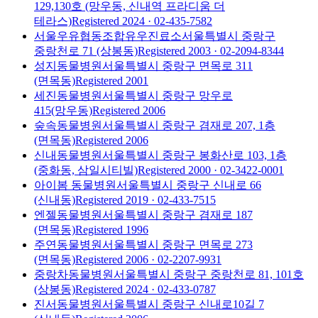
129,130호 (망우동, 신내역 프라디움 더
테라스)
Registered
2024
· 02-435-7582
서울우유협동조합유우진료소
서울특별시 중랑구
중랑천로 71 (상봉동)
Registered
2003
· 02-2094-8344
성지동물병원
서울특별시 중랑구 면목로 311
(면목동)
Registered
2001
세진동물병원
서울특별시 중랑구 망우로
415(망우동)
Registered
2006
숲속동물병원
서울특별시 중랑구 겸재로 207, 1층
(면목동)
Registered
2006
신내동물병원
서울특별시 중랑구 봉화산로 103, 1층
(중화동, 삼일시티빌)
Registered
2000
· 02-3422-0001
아이봄 동물병원
서울특별시 중랑구 신내로 66
(신내동)
Registered
2019
· 02-433-7515
엔젤동물병원
서울특별시 중랑구 겸재로 187
(면목동)
Registered
1996
주연동물병원
서울특별시 중랑구 면목로 273
(면목동)
Registered
2006
· 02-2207-9931
중랑차동물병원
서울특별시 중랑구 중랑천로 81, 101호
(상봉동)
Registered
2024
· 02-433-0787
진서동물병원
서울특별시 중랑구 신내로10길 7