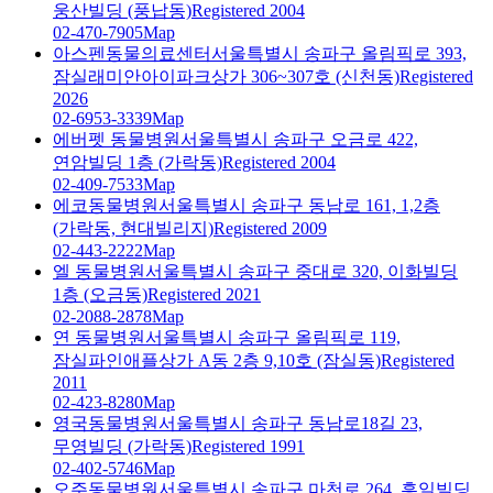
웅산빌딩 (풍납동)
Registered 2004
02-470-7905
Map
아스펜동물의료센터
서울특별시 송파구 올림픽로 393,
잠실래미안아이파크상가 306~307호 (신천동)
Registered
2026
02-6953-3339
Map
에버펫 동물병원
서울특별시 송파구 오금로 422,
연암빌딩 1층 (가락동)
Registered 2004
02-409-7533
Map
에코동물병원
서울특별시 송파구 동남로 161, 1,2층
(가락동, 현대빌리지)
Registered 2009
02-443-2222
Map
엘 동물병원
서울특별시 송파구 중대로 320, 이화빌딩
1층 (오금동)
Registered 2021
02-2088-2878
Map
연 동물병원
서울특별시 송파구 올림픽로 119,
잠실파인애플상가 A동 2층 9,10호 (잠실동)
Registered
2011
02-423-8280
Map
영국동물병원
서울특별시 송파구 동남로18길 23,
무영빌딩 (가락동)
Registered 1991
02-402-5746
Map
오주동물병원
서울특별시 송파구 마천로 264, 흥일빌딩