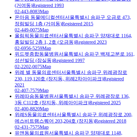
(거여동)
Registered 1993
02-443-8083
Map
온마음 동물메디컬센터
서울특별시 송파구 오금로 473,
정림빌딩 1층 (거여동)
Registered 2015
02-449-0075
Map
올림픽동물의료센터
서울특별시 송파구 양재대로 1164,
홍일빌딩 2층 1, 2호 (오금동)
Registered 2023
02-6956-5259
Map
위드펫종합동물병원
서울특별시 송파구 백제고분로 161,
성선빌딩 (잠실동)
Registered 1997
02-2202-0075
Map
위례 별 동물의료센터
서울특별시 송파구 위례광장로
230, 119,120호 (장지동, 위례2차아이파크)
Registered
2021
02-407-7579
Map
위례따숨동물병원
서울특별시 송파구 위례광장로 136,
3동 C112호 (장지동, 위례아이파크)
Registered 2025
02-400-8820
Map
위례S동물의료센터
서울특별시 송파구 위례광장로 200,
에스비트램스퀘어 203,204호 (장지동)
Registered 2018
02-431-7575
Map
유앤동물의료원
서울특별시 송파구 양재대로 1148,