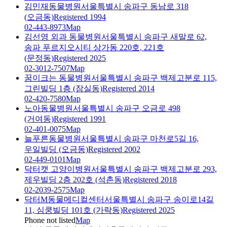
김민재동물병원
서울특별시 송파구 동남로 318
(오금동)
Registered 1994
02-443-8973
Map
김선영 외과 동물병원
서울특별시 송파구 새말로 62,
송파 푸르지오시티 상가동 220호, 221호
(문정동)
Registered 2025
02-3012-7507
Map
꿈이크는 동물병원
서울특별시 송파구 백제고분로 115,
그린빌딩 1층 (잠실동)
Registered 2014
02-420-7580
Map
노아동물병원
서울특별시 송파구 오금로 498
(거여동)
Registered 1991
02-401-0075
Map
늘푸른동물병원
서울특별시 송파구 마천로5길 16,
우일빌딩 (오금동)
Registered 2002
02-449-0101
Map
닥터캣 고양이병원
서울특별시 송파구 백제고분로 293,
제우빌딩 2층 202호 (석촌동)
Registered 2018
02-2039-2575
Map
닥터M동물메디컬센터
서울특별시 송파구 송이로14길
11, 심쿵빌딩 101호 (가락동)
Registered 2025
Phone not listed
Map