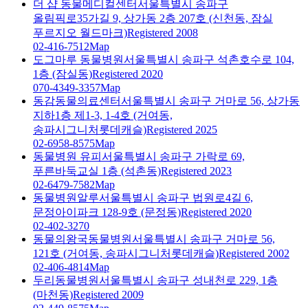
더 샵 동물메디컬센터
서울특별시 송파구
올림픽로35가길 9, 상가동 2층 207호 (신천동, 잠실
푸르지오 월드마크)
Registered 2008
02-416-7512
Map
도그마루 동물병원
서울특별시 송파구 석촌호수로 104,
1층 (잠실동)
Registered 2020
070-4349-3357
Map
동감동물의료센터
서울특별시 송파구 거마로 56, 상가동
지하1층 제1-3, 1-4호 (거여동,
송파시그니처롯데캐슬)
Registered 2025
02-6958-8575
Map
동물병원 유피
서울특별시 송파구 가락로 69,
푸른바둑교실 1층 (석촌동)
Registered 2023
02-6479-7582
Map
동물병원알루
서울특별시 송파구 법원로4길 6,
문정아이파크 128-9호 (문정동)
Registered 2020
02-402-3270
동물의왕국동물병원
서울특별시 송파구 거마로 56,
121호 (거여동, 송파시그니처롯데캐슬)
Registered 2002
02-406-4814
Map
두리동물병원
서울특별시 송파구 성내천로 229, 1층
(마천동)
Registered 2009