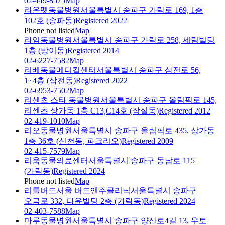
02-449-8575
Map
라온펫동물병원
서울특별시 송파구 가락로 169, 1층
102호 (송파동)
Registered 2022
Phone not listed
Map
라임동물병원
서울특별시 송파구 가락로 258, 세림빌딩
1층 (방이동)
Registered 2014
02-6227-7582
Map
리베동물메디컬센터
서울특별시 송파구 삼전로 56,
1~4층 (삼전동)
Registered 2022
02-6953-7502
Map
리센츠 스타 동물병원
서울특별시 송파구 올림픽로 145,
리센츠 상가동 1층 C13,C14호 (잠실동)
Registered 2012
02-419-1010
Map
리오동물병원
서울특별시 송파구 올림픽로 435, 상가동
1층 36호 (신천동, 파크리오)
Registered 2009
02-415-7579
Map
리움동물의료센터
서울특별시 송파구 동남로 115
(가락동)
Registered 2024
Phone not listed
Map
리틀버드서울 버드앤주클리닉
서울특별시 송파구
오금로 332, 다윤빌딩 2층 (가락동)
Registered 2024
02-403-7588
Map
마루동물병원
서울특별시 송파구 양산로4길 13, 우토