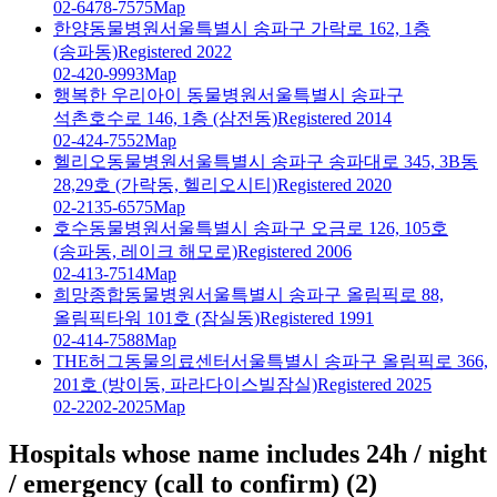
02-6478-7575
Map
한양동물병원
서울특별시 송파구 가락로 162, 1층
(송파동)
Registered 2022
02-420-9993
Map
행복한 우리아이 동물병원
서울특별시 송파구
석촌호수로 146, 1층 (삼전동)
Registered 2014
02-424-7552
Map
헬리오동물병원
서울특별시 송파구 송파대로 345, 3B동
28,29호 (가락동, 헬리오시티)
Registered 2020
02-2135-6575
Map
호수동물병원
서울특별시 송파구 오금로 126, 105호
(송파동, 레이크 해모로)
Registered 2006
02-413-7514
Map
희망종합동물병원
서울특별시 송파구 올림픽로 88,
올림픽타워 101호 (잠실동)
Registered 1991
02-414-7588
Map
THE허그동물의료센터
서울특별시 송파구 올림픽로 366,
201호 (방이동, 파라다이스빌잠실)
Registered 2025
02-2202-2025
Map
Hospitals whose name includes 24h / night
/ emergency (call to confirm)
(
2
)