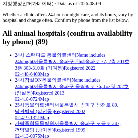
지방행정인허가데이터) · Data as of 2026-08-09
Whether a clinic offers 24-hour or night care, and its hours, vary by
hospital and change often. Confirm by phone from the list below.
All animal hospitals (confirm availability
by phone)
(
89
)
24시 스탠다드 동물의료센터
Name includes
24h/night
서울특별시 송파구 위례송파로 77, 2층 201호,
3층 303-310호 (거여동)
Registered 2022
02-448-6400
Map
24시잠실ON동물의료센터
Name includes
24h/night
서울특별시 송파구 올림픽로 76, J타워 202호
(잠실동)
Registered 2013
02-418-0724
Map
25시동물의료센터
서울특별시 송파구 삼전로 80,
남관빌딩 (삼전동)
Registered 2002
02-419-1351
Map
가락종합동물병원
서울특별시 송파구 오금로 247,
건양빌딩 (방이동)
Registered 1999
02-413-0075
Map