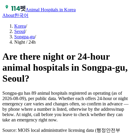
Animal Hospitals in Korea
About
한국어
Korea
/
Seoul
/
Songpa-gu
/
Night / 24h
Are there night or 24-hour
animal hospitals in Songpa-gu,
Seoul?
Songpa-gu has 89 animal hospitals registered as operating (as of
2026-08-09), per public data. Whether each offers 24-hour or night
emergency care varies and changes often, so confirm in advance —
by phone where a number is listed, otherwise by the address/map
below. At night, call before you leave to check whether they can
take an emergency right now.
Source: MOIS local administrative licensing data (행정안전부