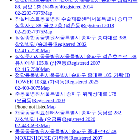
잠실베스트동물메디컬센터
서울특별시 송파구 삼학사로
88, 금보 1층 (석촌동)
Registered 2014
02-2203-7975
Map
잠실베스트동물병원 수술재활센터
서울특별시 송파구
삼학사로 88, 금보 2층 (석촌동)
Registered 2018
02-2203-7975
Map
잠실종합동물병원
서울특별시 송파구 송파대로 388,
창영빌딩 (송파동)
Registered 2002
02-415-7585
Map
잠실준25시동물병원
서울특별시 송파구 석촌호수로 138,
유시에셋 105호 (삼전동)
Registered 2007
02-415-7580
Map
정담동물병원
서울특별시 송파구 중대로 105, 가락 ID
TOWER 103호 (가락동)
Registered 2025
02-400-0075
Map
준동물병원
서울특별시 송파구 위례성대로 178
(오금동)
Registered 2003
Phone not listed
Map
채움동물의료센터
서울특별시 송파구 동남로 282,
재상빌딩 1층 (오금동)
Registered 2020
02-443-6933
Map
쿨독동물병원
서울특별시 송파구 중대로9길 48,
MOXENHOUSE (가락동)
Registered 2007