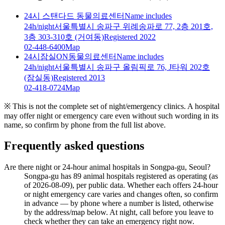
24시 스탠다드 동물의료센터
Name includes
24h/night
서울특별시 송파구 위례송파로 77, 2층 201호,
3층 303-310호 (거여동)
Registered 2022
02-448-6400
Map
24시잠실ON동물의료센터
Name includes
24h/night
서울특별시 송파구 올림픽로 76, J타워 202호
(잠실동)
Registered 2013
02-418-0724
Map
※ This is not the complete set of night/emergency clinics. A hospital
may offer night or emergency care even without such wording in its
name, so confirm by phone from the full list above.
Frequently asked questions
Are there night or 24-hour animal hospitals in Songpa-gu, Seoul?
Songpa-gu has 89 animal hospitals registered as operating (as
of 2026-08-09), per public data. Whether each offers 24-hour
or night emergency care varies and changes often, so confirm
in advance — by phone where a number is listed, otherwise
by the address/map below. At night, call before you leave to
check whether they can take an emergency right now.