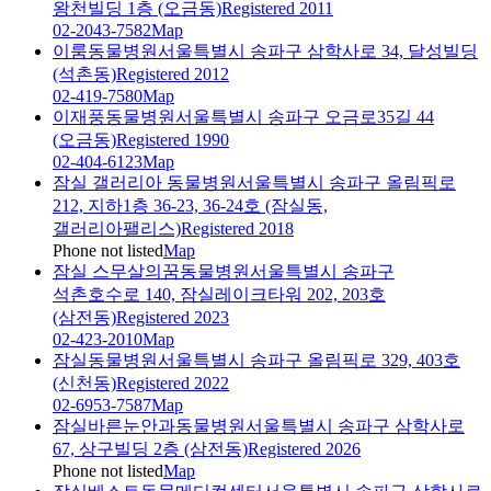
왕천빌딩 1층 (오금동)
Registered 2011
02-2043-7582
Map
이룸동물병원
서울특별시 송파구 삼학사로 34, 달성빌딩
(석촌동)
Registered 2012
02-419-7580
Map
이재풍동물병원
서울특별시 송파구 오금로35길 44
(오금동)
Registered 1990
02-404-6123
Map
잠실 갤러리아 동물병원
서울특별시 송파구 올림픽로
212, 지하1층 36-23, 36-24호 (잠실동,
갤러리아팰리스)
Registered 2018
Phone not listed
Map
잠실 스무살의꿈동물병원
서울특별시 송파구
석촌호수로 140, 잠실레이크타워 202, 203호
(삼전동)
Registered 2023
02-423-2010
Map
잠실동물병원
서울특별시 송파구 올림픽로 329, 403호
(신천동)
Registered 2022
02-6953-7587
Map
잠실바른눈안과동물병원
서울특별시 송파구 삼학사로
67, 상구빌딩 2층 (삼전동)
Registered 2026
Phone not listed
Map