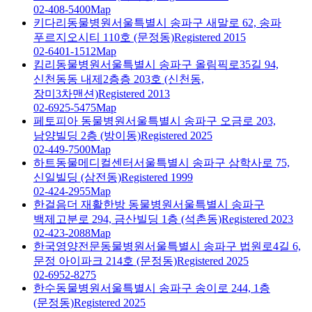
02-408-5400
Map
키다리동물병원
서울특별시 송파구 새말로 62, 송파
푸르지오시티 110호 (문정동)
Registered 2015
02-6401-1512
Map
킴리동물병원
서울특별시 송파구 올림픽로35길 94,
신천동동 내제2층층 203호 (신천동,
장미3차맨션)
Registered 2013
02-6925-5475
Map
페토피아 동물병원
서울특별시 송파구 오금로 203,
남양빌딩 2층 (방이동)
Registered 2025
02-449-7500
Map
하트동물메디컬센터
서울특별시 송파구 삼학사로 75,
신일빌딩 (삼전동)
Registered 1999
02-424-2955
Map
한걸음더 재활한방 동물병원
서울특별시 송파구
백제고분로 294, 금산빌딩 1층 (석촌동)
Registered 2023
02-423-2088
Map
한국영양전문동물병원
서울특별시 송파구 법원로4길 6,
문정 아이파크 214호 (문정동)
Registered 2025
02-6952-8275
한수동물병원
서울특별시 송파구 송이로 244, 1층
(문정동)
Registered 2025