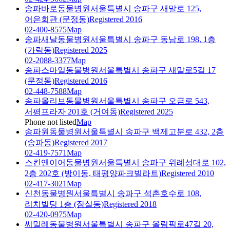
송파바로동물병원
서울특별시 송파구 새말로 125,
어은회관 (문정동)
Registered 2016
02-400-8575
Map
송파새날동물병원
서울특별시 송파구 동남로 198, 1층
(가락동)
Registered 2025
02-2088-3377
Map
송파스마일동물병원
서울특별시 송파구 새말로5길 17
(문정동)
Registered 2016
02-448-7588
Map
송파올리브동물병원
서울특별시 송파구 오금로 543,
서평프라자 201호 (거여동)
Registered 2025
Phone not listed
Map
송파원동물병원
서울특별시 송파구 백제고분로 432, 2층
(송파동)
Registered 2017
02-419-7571
Map
스킨앤이어동물병원
서울특별시 송파구 위례성대로 102,
2층 202호 (방이동, 태평양파크빌라트)
Registered 2010
02-417-3021
Map
신천동물병원
서울특별시 송파구 석촌호수로 108,
리치빌딩 1층 (잠실동)
Registered 2018
02-420-0975
Map
씨밀레동물병원
서울특별시 송파구 올림픽로47길 20,