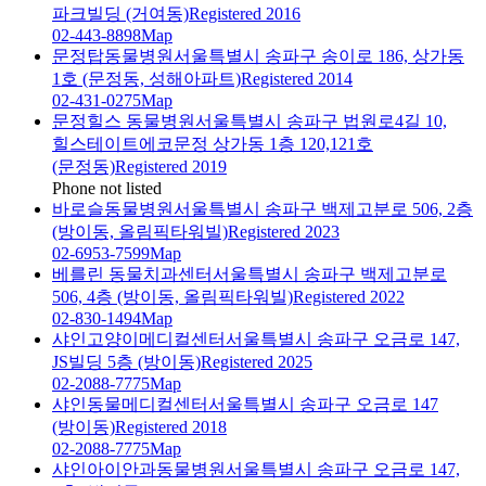
파크빌딩 (거여동)
Registered 2016
02-443-8898
Map
문정탑동물병원
서울특별시 송파구 송이로 186, 상가동
1호 (문정동, 성해아파트)
Registered 2014
02-431-0275
Map
문정힐스 동물병원
서울특별시 송파구 법원로4길 10,
힐스테이트에코문정 상가동 1층 120,121호
(문정동)
Registered 2019
Phone not listed
바로슬동물병원
서울특별시 송파구 백제고분로 506, 2층
(방이동, 올림픽타워빌)
Registered 2023
02-6953-7599
Map
베를린 동물치과센터
서울특별시 송파구 백제고분로
506, 4층 (방이동, 올림픽타워빌)
Registered 2022
02-830-1494
Map
샤인고양이메디컬센터
서울특별시 송파구 오금로 147,
JS빌딩 5층 (방이동)
Registered 2025
02-2088-7775
Map
샤인동물메디컬센터
서울특별시 송파구 오금로 147
(방이동)
Registered 2018
02-2088-7775
Map
샤인아이안과동물병원
서울특별시 송파구 오금로 147,