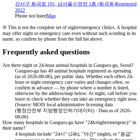
강서구 화곡로 191, 남서울수영장 1층 (화곡동)
Registered
2022
Phone not listed
Map
※ This is not the complete set of night/emergency clinics. A hospital
may offer night or emergency care even without such wording in its
name, so confirm by phone from the full list above.
Frequently asked questions
Are there night or 24-hour animal hospitals in Gangseo-gu, Seoul?
Gangseo-gu has 49 animal hospitals registered as operating
(as of 2026-08-06), per public data. Whether each offers 24-
hour or night emergency care varies and changes often, so
confirm in advance — by phone where a number is listed,
otherwise by the address/map below. At night, call before you
leave to check whether they can take an emergency right now.
(Source: MOIS local administrative licensing data
(행정안전부 지방행정인허가데이터) · Data as of 2026-
08-06)
How many hospitals in Gangseo-gu have "24h/night/emergency" in
their name?
4 hospitals include "24시" (24h), "야간" (night), or "응급"