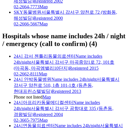
세성빌딩)
Registered 2002
02-2664-7773
Map
SKY동물병원
서울특별시 강서구 양천로 72 (방화동,
해성빌딩)
Registered 2000
02-2666-5667
Map
Hospitals whose name includes 24h / night
/ emergency (call to confirm)
(
4
)
24시 강서 젠틀리동물의료센터
Name includes
24h/night
서울특별시 강서구 마곡중앙1로 72, 101호
(마곡동, 마곡엠밸리10단지)
Registered 2015
02-2662-8111
Map
24시 안박동물병원
Name includes 24h/night
서울특별시
강서구 양천로 510, 1층 101-1호 (등촌동,
현대프린스텔빌딩)
Registered 2013
Phone not listed
Map
24시아프리카동물메디컬센터
Name includes
24h/night
서울특별시 강서구 공항대로 335 (등촌동,
경왕빌딩)
Registered 2004
02-3665-7975
Map
24시연동물의료센터
Name includes 24h/night
서울특별시