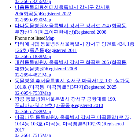
02-2665-8256
Map
나음동물의료센터
서울특별시 강서구 강서로
206(화곡동)
Registered 2022
02-2690-9990
Map
다나동물병원
서울특별시 강서구 강서로 254 (화곡동,
우장산아이파크이편한세상)
Registered 2008
Phone not listed
Map
닥터애니랩 동물병원
서울특별시 강서구 양천로 424, 1층
126호 (등촌동)
Registered 2011
02-3665-1838
Map
대한동물병원
서울특별시 강서구 화곡로 205 (화곡동,
대한동물병원)
Registered 2008
02-2694-4821
Map
동물병원 숲
서울특별시 강서구 마곡서1로 132, 상가동
101호 (마곡동, 마곡엠밸리3단지)
Registered 2025
02-6954-7533
Map
땅콩 동물병원
서울특별시 강서구 공항대로 190,
푸리마타워 219호 (마곡동)
Registered 2010
02-3665-7588
Map
마곡나무 동물병원
서울특별시 강서구 마곡중앙1로 72,
1014동 103호 (마곡동, 마곡엠밸리10단지)
Registered
2017
02-2661-7515
Map