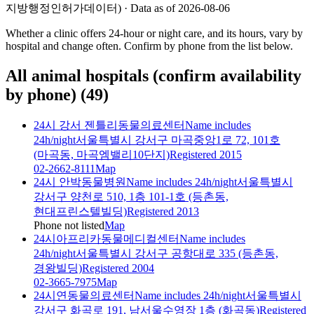
지방행정인허가데이터) · Data as of 2026-08-06
Whether a clinic offers 24-hour or night care, and its hours, vary by
hospital and change often. Confirm by phone from the list below.
All animal hospitals (confirm availability
by phone)
(
49
)
24시 강서 젠틀리동물의료센터
Name includes
24h/night
서울특별시 강서구 마곡중앙1로 72, 101호
(마곡동, 마곡엠밸리10단지)
Registered 2015
02-2662-8111
Map
24시 안박동물병원
Name includes 24h/night
서울특별시
강서구 양천로 510, 1층 101-1호 (등촌동,
현대프린스텔빌딩)
Registered 2013
Phone not listed
Map
24시아프리카동물메디컬센터
Name includes
24h/night
서울특별시 강서구 공항대로 335 (등촌동,
경왕빌딩)
Registered 2004
02-3665-7975
Map
24시연동물의료센터
Name includes 24h/night
서울특별시
강서구 화곡로 191, 남서울수영장 1층 (화곡동)
Registered