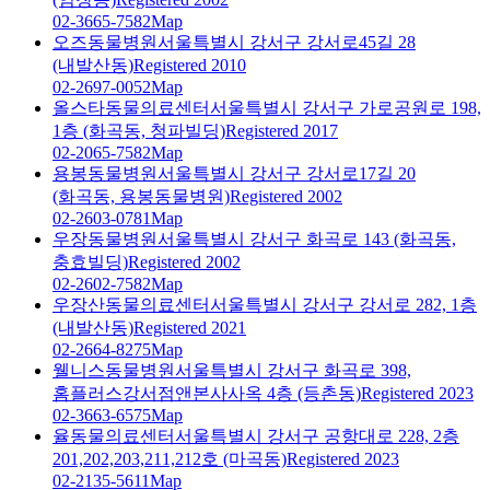
02-3665-7582
Map
오즈동물병원
서울특별시 강서구 강서로45길 28
(내발산동)
Registered 2010
02-2697-0052
Map
올스타동물의료센터
서울특별시 강서구 가로공원로 198,
1층 (화곡동, 청파빌딩)
Registered 2017
02-2065-7582
Map
용봉동물병원
서울특별시 강서구 강서로17길 20
(화곡동, 용봉동물병원)
Registered 2002
02-2603-0781
Map
우장동물병원
서울특별시 강서구 화곡로 143 (화곡동,
충효빌딩)
Registered 2002
02-2602-7582
Map
우장산동물의료센터
서울특별시 강서구 강서로 282, 1층
(내발산동)
Registered 2021
02-2664-8275
Map
웰니스동물병원
서울특별시 강서구 화곡로 398,
홈플러스강서점앤본사사옥 4층 (등촌동)
Registered 2023
02-3663-6575
Map
율동물의료센터
서울특별시 강서구 공항대로 228, 2층
201,202,203,211,212호 (마곡동)
Registered 2023
02-2135-5611
Map