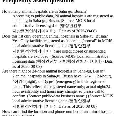
Frequently asked questions
How many animal hospitals are in Saha-gu, Busan?
According to public data, 20 animal hospitals are registered as
operating in Saha-gu, Busan. (Source: MOIS local
administrative licensing data (행정안전부
지방행정인허가데이터) · Data as of 2026-08-08)
Does this list only operating animal hospitals in Saha-gu, Busan?
Yes. Only facilities registered as "operating/normal" in MOIS
local administrative licensing data (행정안전부
지방행정인허가데이터) are listed; closed or suspended
hospitals are excluded. (Source: MOIS local administrative
licensing data (행정안전부 지방행정인허가데이터) · Data
as of 2026-08-08)
Are there night or 24-hour animal hospitals in Saha-gu, Busan?
2 animal hospitals in Saha-gu, Busan have "24시" (24-hour),
"야간" (night), or "응급" (emergency) in their registered
name. This reflects the registered name only; actual night/24-
hour availability and hours may change, so please call to
confirm. (Source: public-data business name.) (Source: MOIS
local administrative licensing data (행정안전부
지방행정인허가데이터) · Data as of 2026-08-08)
How can I find the location and phone number of an animal hospital