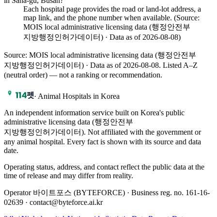
in Saha-gu, Busan?
Each hospital page provides the road or land-lot address, a
map link, and the phone number when available. (Source:
MOIS local administrative licensing data (행정안전부
지방행정인허가데이터) · Data as of 2026-08-08)
Source: MOIS local administrative licensing data (행정안전부
지방행정인허가데이터) · Data as of 2026-08-08
. Listed A–Z
(neutral order) — not a ranking or recommendation.
·
Animal Hospitals in Korea
An independent information service built on Korea's public
administrative licensing data (행정안전부
지방행정인허가데이터). Not affiliated with the government or
any animal hospital. Every fact is shown with its source and data
date.
Operating status, address, and contact reflect the public data at the
time of release and may differ from reality.
Operator 바이트포스 (BYTEFORCE) · Business reg. no. 161-16-
02639 · contact@byteforce.ai.kr