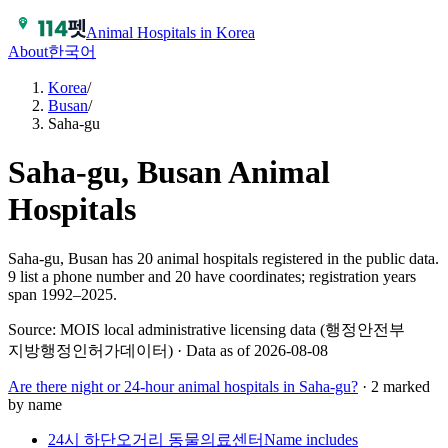
Animal Hospitals in Korea
About
한국어
Korea
/
Busan
/
Saha-gu
Saha-gu, Busan
Animal
Hospitals
Saha-gu, Busan has 20 animal hospitals registered in the public data.
9 list a phone number and 20 have coordinates; registration years
span 1992–2025.
Source: MOIS local administrative licensing data (행정안전부
지방행정인허가데이터) · Data as of 2026-08-08
Are there night or 24-hour animal hospitals in
Saha-gu
?
· 2 marked
by name
24시 하단오거리 동물의료센터
Name includes