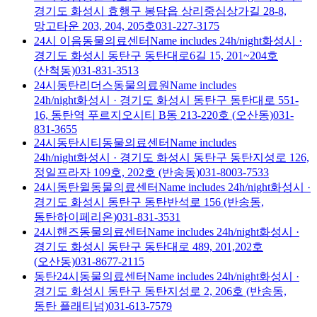
경기도 화성시 효행구 봉담읍 상리중심상가길 28-8,
망고타운 203, 204, 205호
031-227-3175
24시 이음동물의료센터
Name includes 24h/night
화성시
·
경기도 화성시 동탄구 동탄대로6길 15, 201~204호
(산척동)
031-831-3513
24시동탄리더스동물의료원
Name includes
24h/night
화성시
·
경기도 화성시 동탄구 동탄대로 551-
16, 동탄역 푸르지오시티 B동 213-220호 (오산동)
031-
831-3655
24시동탄시티동물의료센터
Name includes
24h/night
화성시
·
경기도 화성시 동탄구 동탄지성로 126,
정일프라자 109호, 202호 (반송동)
031-8003-7533
24시동탄윌동물의료센터
Name includes 24h/night
화성시
·
경기도 화성시 동탄구 동탄반석로 156 (반송동,
동탄하이페리온)
031-831-3531
24시핸즈동물의료센터
Name includes 24h/night
화성시
·
경기도 화성시 동탄구 동탄대로 489, 201,202호
(오산동)
031-8677-2115
동탄24시동물의료센터
Name includes 24h/night
화성시
·
경기도 화성시 동탄구 동탄지성로 2, 206호 (반송동,
동탄 플래티넘)
031-613-7579