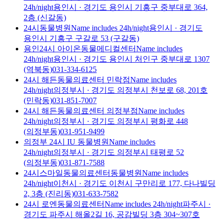
24h/night
용인시
·
경기도 용인시 기흥구 중부대로 364,
2층 (신갈동)
24시동물병원
Name includes 24h/night
용인시
·
경기도
용인시 기흥구 구갈로 53 (구갈동)
용인24시 아이온동물메디컬센터
Name includes
24h/night
용인시
·
경기도 용인시 처인구 중부대로 1307
(역북동)
031-334-6125
24시 해든동물의료센터 민락점
Name includes
24h/night
의정부시
·
경기도 의정부시 천보로 68, 201호
(민락동)
031-851-7007
24시 해든동물의료센터 의정부점
Name includes
24h/night
의정부시
·
경기도 의정부시 평화로 448
(의정부동)
031-951-9499
의정부 24시 IU 동물병원
Name includes
24h/night
의정부시
·
경기도 의정부시 태평로 52
(의정부동)
031-871-7588
24시스마일동물의료센터동물병원
Name includes
24h/night
이천시
·
경기도 이천시 구만리로 177, 다나빌딩
2, 3층 (진리동)
031-633-7582
24시 로엔동물의료센터
Name includes 24h/night
파주시
·
경기도 파주시 해올2길 16, 공감빌딩 3층 304~307호