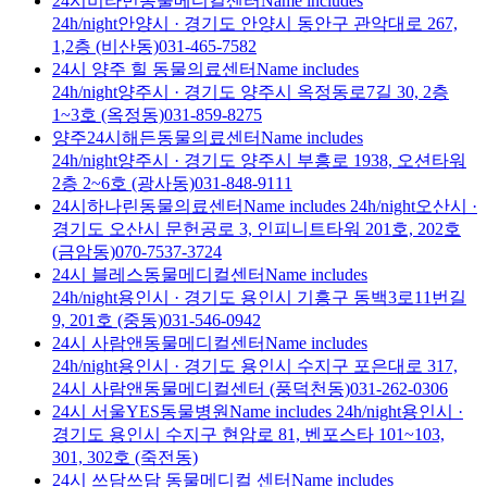
24시비타민동물메디컬센터
Name includes
24h/night
안양시
·
경기도 안양시 동안구 관악대로 267,
1,2층 (비산동)
031-465-7582
24시 양주 힐 동물의료센터
Name includes
24h/night
양주시
·
경기도 양주시 옥정동로7길 30, 2층
1~3호 (옥정동)
031-859-8275
양주24시해든동물의료센터
Name includes
24h/night
양주시
·
경기도 양주시 부흥로 1938, 오션타워
2층 2~6호 (광사동)
031-848-9111
24시하나린동물의료센터
Name includes 24h/night
오산시
·
경기도 오산시 문헌공로 3, 인피니트타워 201호, 202호
(금암동)
070-7537-3724
24시 블레스동물메디컬센터
Name includes
24h/night
용인시
·
경기도 용인시 기흥구 동백3로11번길
9, 201호 (중동)
031-546-0942
24시 사람앤동물메디컬센터
Name includes
24h/night
용인시
·
경기도 용인시 수지구 포은대로 317,
24시 사람앤동물메디컬센터 (풍덕천동)
031-262-0306
24시 서울YES동물병원
Name includes 24h/night
용인시
·
경기도 용인시 수지구 현암로 81, 벤포스타 101~103,
301, 302호 (죽전동)
24시 쓰담쓰담 동물메디컬 센터
Name includes