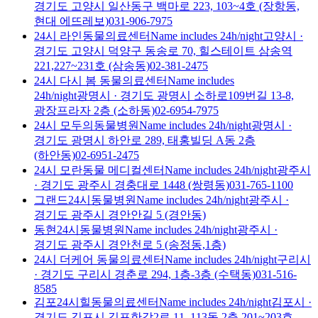
경기도 고양시 일산동구 백마로 223, 103~4호 (장항동,
현대 에뜨레보)
031-906-7975
24시 라인동물의료센터
Name includes 24h/night
고양시
·
경기도 고양시 덕양구 동송로 70, 힐스테이트 삼송역
221,227~231호 (삼송동)
02-381-2475
24시 다시 봄 동물의료센터
Name includes
24h/night
광명시
·
경기도 광명시 소하로109번길 13-8,
광장프라자 2층 (소하동)
02-6954-7975
24시 모두의동물병원
Name includes 24h/night
광명시
·
경기도 광명시 하안로 289, 태홍빌딩 A동 2층
(하안동)
02-6951-2475
24시 모란동물 메디컬센터
Name includes 24h/night
광주시
·
경기도 광주시 경충대로 1448 (쌍령동)
031-765-1100
그랜드24시동물병원
Name includes 24h/night
광주시
·
경기도 광주시 경안안길 5 (경안동)
동현24시동물병원
Name includes 24h/night
광주시
·
경기도 광주시 경안천로 5 (송정동,1층)
24시 더케어 동물의료센터
Name includes 24h/night
구리시
·
경기도 구리시 경춘로 294, 1층-3층 (수택동)
031-516-
8585
김포24시힐동물의료센터
Name includes 24h/night
김포시
·
경기도 김포시 김포한강2로 11, 113동 2층 201~203호