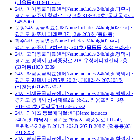
(다율동)
031-941-7551
24시 마이동물의료센터
Name includes 24h/night
파주시
·
경기도 파주시 청석로 122, 3층 313~320호 (동패동)
031-
945-5000
운정24시동물의료센터
Name includes 24h/night
파주시
·
경기도 파주시 미래로 371, 2층 203호 (동패동)
파주24시동물병원
Name includes 24h/night
파주시
·
경기도 파주시 교하로 87, 201호 (목동동, 삼성프라자)
24시 고덕동물의료센터
Name includes 24h/night
평택시
·
경기도 평택시 고덕중앙로 218, 우성메디컬센터 2층
(고덕동)
1833-3339
24시 라움동물의료센터
Name includes 24h/night
평택시
·
경기도 평택시 비전5로 20-24, 더테라스 207,208호
(비전동)
031-692-5022
24시 지제동물의료센터
Name includes 24h/night
평택시
·
경기도 평택시 상서재로2길 56-12, 라움프라자 3층
301~305호 (동삭동)
031-666-7582
24시 와이즈 동물메디컬센터
Name includes
24h/night
하남시
·
경기도 하남시 덕풍동로 111-50,
트윈렉스2 2층 B-201,B-202,B-207,B-208호 (덕풍동)
031-
791-8253
24시 봉담동물의료센터
Name includes 24h/night
화성시
·