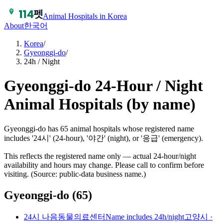
Animal Hospitals in Korea
About
한국어
Korea
/
Gyeonggi-do
/
24h / Night
Gyeonggi-do 24-Hour / Night
Animal Hospitals (by name)
Gyeonggi-do has 65 animal hospitals whose registered name
includes '24시' (24-hour), '야간' (night), or '응급' (emergency).
This reflects the registered name only — actual 24-hour/night
availability and hours may change. Please call to confirm before
visiting. (Source: public-data business name.)
Gyeonggi-do
(
65
)
24시 나음동물의료센터
Name includes 24h/night
고양시
·