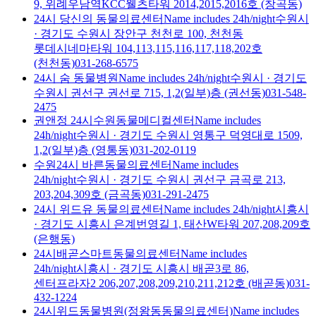
9, 위례우남역KCC웰츠타워 2014,2015,2016호 (창곡동)
24시 당신의 동물의료센터
Name includes 24h/night
수원시
·
경기도 수원시 장안구 천천로 100, 천천동
롯데시네마타워 104,113,115,116,117,118,202호
(천천동)
031-268-6575
24시 숨 동물병원
Name includes 24h/night
수원시
·
경기도
수원시 권선구 권선로 715, 1,2(일부)층 (권선동)
031-548-
2475
권앤정 24시수원동물메디컬센터
Name includes
24h/night
수원시
·
경기도 수원시 영통구 덕영대로 1509,
1,2(일부)층 (영통동)
031-202-0119
수원24시 바른동물의료센터
Name includes
24h/night
수원시
·
경기도 수원시 권선구 금곡로 213,
203,204,309호 (금곡동)
031-291-2475
24시 위드유 동물의료센터
Name includes 24h/night
시흥시
·
경기도 시흥시 은계번영길 1, 태산W타워 207,208,209호
(은행동)
24시배곧스마트동물의료센터
Name includes
24h/night
시흥시
·
경기도 시흥시 배곧3로 86,
센터프라자2 206,207,208,209,210,211,212호 (배곧동)
031-
432-1224
24시위드동물병원(정왕동동물의료센터)
Name includes