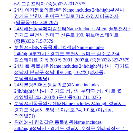
62, 그린프라자 (중동)
032-201-7575
24시 이지동물의료센터
Name includes 24h/night
부천시
·
경기도 부천시 원미구 부일로 712, 조양시티프라자
(역곡동)
032-348-7975
24시해든동물메디컬센터
Name includes 24h/night
부천시
·
경기도 부천시 원미구 신흥로 190, 위브더스테이트
(중동)
032-715-7579
부천24시SKY동물메디컬센터
Name includes
24h/night
부천시
·
경기도 부천시 원미구 길주로 234,
힐스테이트 중동 203동 2001, 2007호 (중동)
032-323-7579
24시 폴 동물병원
Name includes 24h/night
성남시
·
경기도
성남시 분당구 성남대로 385, 102호 (정자동,
분당클리닉빌딩)
24시분당리더스동물의료원
Name includes
24h/night
성남시
·
경기도 성남시 분당구 성남대로 45,
계영빌딩 202, 203호 (구미동)
031-711-8275
분당24시동물의료센터
Name includes 24h/night
성남시
·
경기도 성남시 분당구 야탑로 24, 101호 (야탑동,
덕인빌딩)
위례24시 한결같은 동물병원
Name includes
24h/night
성남시
·
경기도 성남시 수정구 위례광장로 21-