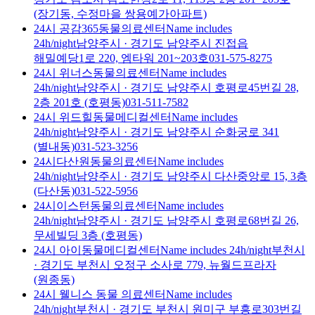
(장기동, 수정마을 쌍용예가아파트)
24시 공감365동물의료센터
Name includes
24h/night
남양주시
·
경기도 남양주시 진접읍
해밀예당1로 220, 엠타워 201~203호
031-575-8275
24시 위너스동물의료센터
Name includes
24h/night
남양주시
·
경기도 남양주시 호평로45번길 28,
2층 201호 (호평동)
031-511-7582
24시 위드힐동물메디컬센터
Name includes
24h/night
남양주시
·
경기도 남양주시 순화궁로 341
(별내동)
031-523-3256
24시다산원동물의료센터
Name includes
24h/night
남양주시
·
경기도 남양주시 다산중앙로 15, 3층
(다산동)
031-522-5956
24시이스턴동물의료센터
Name includes
24h/night
남양주시
·
경기도 남양주시 호평로68번길 26,
무세빌딩 3층 (호평동)
24시 아이동물메디컬센터
Name includes 24h/night
부천시
·
경기도 부천시 오정구 소사로 779, 뉴월드프라자
(원종동)
24시 웰니스 동물 의료센터
Name includes
24h/night
부천시
·
경기도 부천시 원미구 부흥로303번길