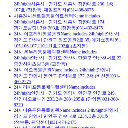
24h/night
시흥시
·
경기도 시흥시 정왕대로 230, 1층
107호 (정왕동, 제일프라자)
031-488-8075
시흥24시센트럴동물의료센터
Name includes
24h/night
시흥시
·
경기도 시흥시 정왕대로 174,
광개토빌딩1 2층 203호 (정왕동)
031-432-2475
24시 아프리카동물병원
Name includes 24h/night
안산시
·
경기도 안산시 단원구 원포공원2로 35, 메가쇼핑타운1
105,106,107,110,111호,202호 (초지동)
24시 온누리동물메디컬센터
Name includes
24h/night
안산시
·
경기도 안산시 단원구 안산천서로 23,
중앙하이츠빌 3층 (고잔동)
24시 이오동물병원
Name includes 24h/night
안양시
·
경기도 안양시 동안구 관악대로 177, 2층 (비산동)
031-
360-2575
24시라이프동물메디컬센터
Name includes
24h/night
안양시
·
경기도 안양시 만안구 안양로 249,
안양디오르나인 2BL 2층 203~205호 (안양동)
031-360-
8279
24시마음든든동물병원
Name includes 24h/night
안양시
·
경기도 안양시 만안구 경수대로 1234, 3층 301호
(석수동, 관악센터)
031-474-2475