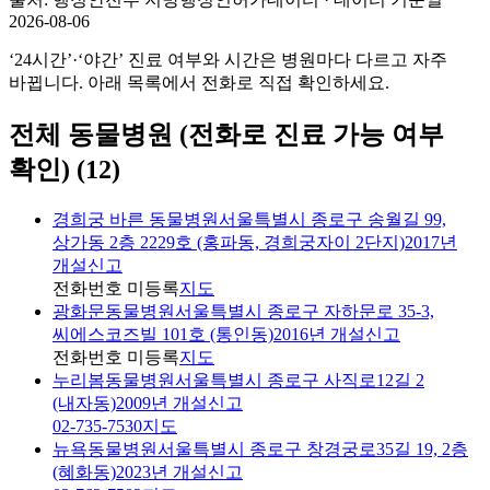
2026-08-06
‘24시간’·‘야간’ 진료 여부와 시간은 병원마다 다르고 자주
바뀝니다. 아래 목록에서 전화로 직접 확인하세요.
전체 동물병원 (전화로 진료 가능 여부
확인)
(
12
)
경희궁 바른 동물병원
서울특별시 종로구 송월길 99,
상가동 2층 2229호 (홍파동, 경희궁자이 2단지)
2017년
개설신고
전화번호 미등록
지도
광화문동물병원
서울특별시 종로구 자하문로 35-3,
씨에스코즈빌 101호 (통인동)
2016년 개설신고
전화번호 미등록
지도
누리봄동물병원
서울특별시 종로구 사직로12길 2
(내자동)
2009년 개설신고
02-735-7530
지도
뉴욕동물병원
서울특별시 종로구 창경궁로35길 19, 2층
(혜화동)
2023년 개설신고