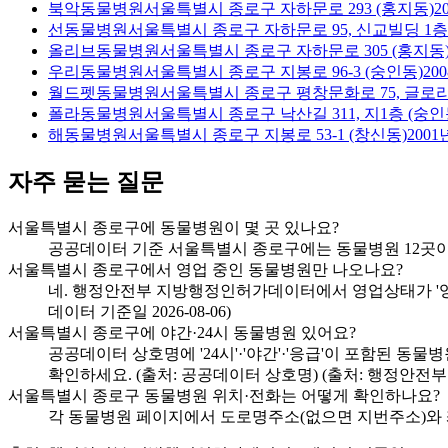
북악동물병원
서울특별시 종로구 자하문로 293 (홍지동)
2
선동물병원
서울특별시 종로구 자하문로 95, 신교빌딩 1층
올리브동물병원
서울특별시 종로구 자하문로 305 (홍지동
우리동물병원
서울특별시 종로구 지봉로 96-3 (숭인동)
200
월드펫동물병원
서울특별시 종로구 평창문화로 75, 글로리
폴라동물병원
서울특별시 종로구 낙산길 311, 지1층 (숭인
해동물병원
서울특별시 종로구 지봉로 53-1 (창신동)
2001
자주 묻는 질문
서울특별시 종로구에 동물병원이 몇 곳 있나요?
공공데이터 기준 서울특별시 종로구에는 동물병원 12곳이 영
서울특별시 종로구에서 영업 중인 동물병원만 나오나요?
네. 행정안전부 지방행정인허가데이터에서 영업상태가 '영업
데이터 기준일 2026-08-06)
서울특별시 종로구에 야간·24시 동물병원 있어요?
공공데이터 상호명에 '24시'·'야간'·'응급'이 포함된 동
확인하세요. (출처: 공공데이터 상호명) (출처: 행정안전부 
서울특별시 종로구 동물병원 위치·전화는 어떻게 확인하나요?
각 동물병원 페이지에서 도로명주소(없으면 지번주소)와 좌표·