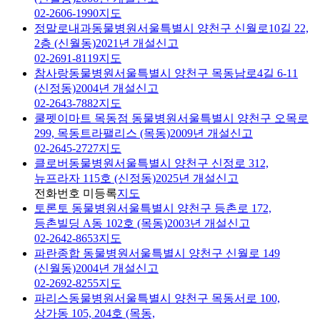
02-2606-1990
지도
정말로내과동물병원
서울특별시 양천구 신월로10길 22,
2층 (신월동)
2021년 개설신고
02-2691-8119
지도
참사랑동물병원
서울특별시 양천구 목동남로4길 6-11
(신정동)
2004년 개설신고
02-2643-7882
지도
쿨펫이마트 목동점 동물병원
서울특별시 양천구 오목로
299, 목동트라팰리스 (목동)
2009년 개설신고
02-2645-2727
지도
클로버동물병원
서울특별시 양천구 신정로 312,
뉴프라자 115호 (신정동)
2025년 개설신고
전화번호 미등록
지도
토론토 동물병원
서울특별시 양천구 등촌로 172,
등촌빌딩 A동 102호 (목동)
2003년 개설신고
02-2642-8653
지도
파란종합 동물병원
서울특별시 양천구 신월로 149
(신월동)
2004년 개설신고
02-2692-8255
지도
파리스동물병원
서울특별시 양천구 목동서로 100,
상가동 105, 204호 (목동,