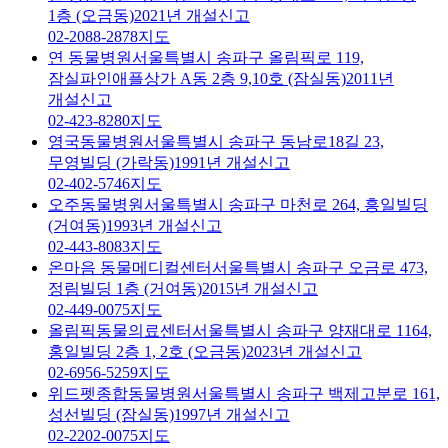
1층 (오금동)
2021년 개설신고
02-2088-2878
지도
연 동물병원
서울특별시 송파구 올림픽로 119,
잠실파인애플상가 A동 2층 9,10호 (잠실동)
2011년
개설신고
02-423-8280
지도
영국동물병원
서울특별시 송파구 동남로18길 23,
무영빌딩 (가락동)
1991년 개설신고
02-402-5746
지도
오주동물병원
서울특별시 송파구 마천로 264, 흥일빌딩
(거여동)
1993년 개설신고
02-443-8083
지도
온마음 동물메디컬센터
서울특별시 송파구 오금로 473,
정림빌딩 1층 (거여동)
2015년 개설신고
02-449-0075
지도
올림픽동물의료센터
서울특별시 송파구 양재대로 1164,
홍일빌딩 2층 1, 2호 (오금동)
2023년 개설신고
02-6956-5259
지도
위드펫종합동물병원
서울특별시 송파구 백제고분로 161,
성선빌딩 (잠실동)
1997년 개설신고
02-2202-0075
지도