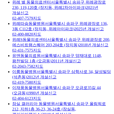
위례 별 동물의료센터
서울특별시 송파구 위례광장로
230, 119,120호 (장지동, 위례2차아이파크)
2021년
개설신고
02-407-7579
지도
위례따숨동물병원
서울특별시 송파구 위례광장로 136,
3동 C112호 (장지동, 위례아이파크)
2025년 개설신고
02-400-8820
지도
위례S동물의료센터
서울특별시 송파구 위례광장로 200,
에스비트램스퀘어 203,204호 (장지동)
2018년 개설신고
02-431-7575
지도
유앤동물의료원
서울특별시 송파구 양재대로 1148,
왕천빌딩 1층 (오금동)
2011년 개설신고
02-2043-7582
지도
이룸동물병원
서울특별시 송파구 삼학사로 34, 달성빌딩
(석촌동)
2012년 개설신고
02-419-7580
지도
이재풍동물병원
서울특별시 송파구 오금로35길 44
(오금동)
1990년 개설신고
02-404-6123
지도
잠실 갤러리아 동물병원
서울특별시 송파구 올림픽로
212, 지하1층 36-23, 36-24호 (잠실동,