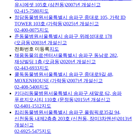
유시에셋 105호 (삼전동)
2007년 개설신고
02-415-7580
지도
정담동물병원
서울특별시 송파구 중대로 105, 가락 ID
TOWER 103호 (가락동)
2025년 개설신고
02-400-0075
지도
준동물병원
서울특별시 송파구 위례성대로 178
(오금동)
2003년 개설신고
전화번호 미등록
지도
채움동물의료센터
서울특별시 송파구 동남로 282,
재상빌딩 1층 (오금동)
2020년 개설신고
02-443-6933
지도
쿨독동물병원
서울특별시 송파구 중대로9길 48,
MOXENHOUSE (가락동)
2007년 개설신고
02-408-5400
지도
키다리동물병원
서울특별시 송파구 새말로 62, 송파
푸르지오시티 110호 (문정동)
2015년 개설신고
02-6401-1512
지도
킴리동물병원
서울특별시 송파구 올림픽로35길 94,
신천동동 내제2층층 203호 (신천동, 장미3차맨션)
2013년
개설신고
02-6925-5475
지도