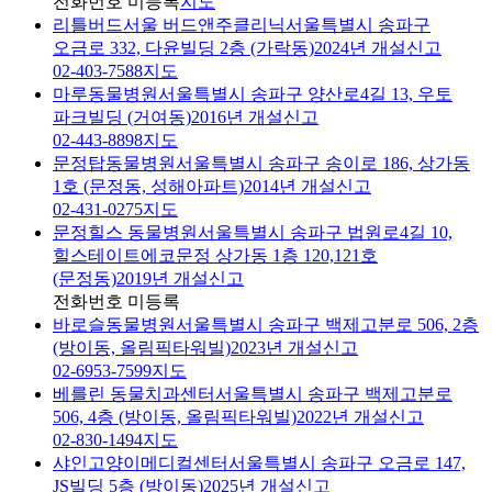
전화번호 미등록
지도
리틀버드서울 버드앤주클리닉
서울특별시 송파구
오금로 332, 다윤빌딩 2층 (가락동)
2024년 개설신고
02-403-7588
지도
마루동물병원
서울특별시 송파구 양산로4길 13, 우토
파크빌딩 (거여동)
2016년 개설신고
02-443-8898
지도
문정탑동물병원
서울특별시 송파구 송이로 186, 상가동
1호 (문정동, 성해아파트)
2014년 개설신고
02-431-0275
지도
문정힐스 동물병원
서울특별시 송파구 법원로4길 10,
힐스테이트에코문정 상가동 1층 120,121호
(문정동)
2019년 개설신고
전화번호 미등록
바로슬동물병원
서울특별시 송파구 백제고분로 506, 2층
(방이동, 올림픽타워빌)
2023년 개설신고
02-6953-7599
지도
베를린 동물치과센터
서울특별시 송파구 백제고분로
506, 4층 (방이동, 올림픽타워빌)
2022년 개설신고
02-830-1494
지도
샤인고양이메디컬센터
서울특별시 송파구 오금로 147,
JS빌딩 5층 (방이동)
2025년 개설신고