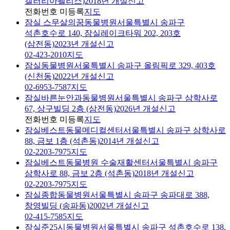
갤러리아팰리스)
2018년 개설신고
전화번호 미등록
지도
잠실 스무살의꿈동물병원
서울특별시 송파구
석촌호수로 140, 잠실레이크타워 202, 203호
(삼전동)
2023년 개설신고
02-423-2010
지도
잠실동물병원
서울특별시 송파구 올림픽로 329, 403호
(신천동)
2022년 개설신고
02-6953-7587
지도
잠실바른눈안과동물병원
서울특별시 송파구 삼학사로
67, 상구빌딩 2층 (삼전동)
2026년 개설신고
전화번호 미등록
지도
잠실베스트동물메디컬센터
서울특별시 송파구 삼학사로
88, 금보 1층 (석촌동)
2014년 개설신고
02-2203-7975
지도
잠실베스트동물병원 수술재활센터
서울특별시 송파구
삼학사로 88, 금보 2층 (석촌동)
2018년 개설신고
02-2203-7975
지도
잠실종합동물병원
서울특별시 송파구 송파대로 388,
창영빌딩 (송파동)
2002년 개설신고
02-415-7585
지도
잠실준25시동물병원
서울특별시 송파구 석촌호수로 138,