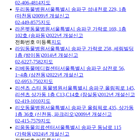
02-406-4814
지도
두리동물병원
서울특별시 송파구 성내천로 229, 1층
(마천동)
2009년 개설신고
02-449-8575
지도
라온펫동물병원
서울특별시 송파구 가락로 169, 1층
102호 (송파동)
2022년 개설신고
전화번호 미등록
지도
라임동물병원
서울특별시 송파구 가락로 258, 세림빌딩
1층 (방이동)
2014년 개설신고
02-6227-7582
지도
리베동물메디컬센터
서울특별시 송파구 삼전로 56,
1~4층 (삼전동)
2022년 개설신고
02-6953-7502
지도
리센츠 스타 동물병원
서울특별시 송파구 올림픽로 145,
리센츠 상가동 1층 C13,C14호 (잠실동)
2012년 개설신고
02-419-1010
지도
리오동물병원
서울특별시 송파구 올림픽로 435, 상가동
1층 36호 (신천동, 파크리오)
2009년 개설신고
02-415-7579
지도
리움동물의료센터
서울특별시 송파구 동남로 115
(가락동)
2024년 개설신고