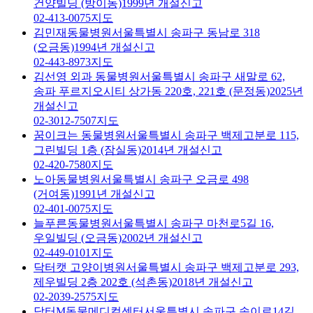
건양빌딩 (방이동)
1999년 개설신고
02-413-0075
지도
김민재동물병원
서울특별시 송파구 동남로 318
(오금동)
1994년 개설신고
02-443-8973
지도
김선영 외과 동물병원
서울특별시 송파구 새말로 62,
송파 푸르지오시티 상가동 220호, 221호 (문정동)
2025년
개설신고
02-3012-7507
지도
꿈이크는 동물병원
서울특별시 송파구 백제고분로 115,
그린빌딩 1층 (잠실동)
2014년 개설신고
02-420-7580
지도
노아동물병원
서울특별시 송파구 오금로 498
(거여동)
1991년 개설신고
02-401-0075
지도
늘푸른동물병원
서울특별시 송파구 마천로5길 16,
우일빌딩 (오금동)
2002년 개설신고
02-449-0101
지도
닥터캣 고양이병원
서울특별시 송파구 백제고분로 293,
제우빌딩 2층 202호 (석촌동)
2018년 개설신고
02-2039-2575
지도
닥터M동물메디컬센터
서울특별시 송파구 송이로14길