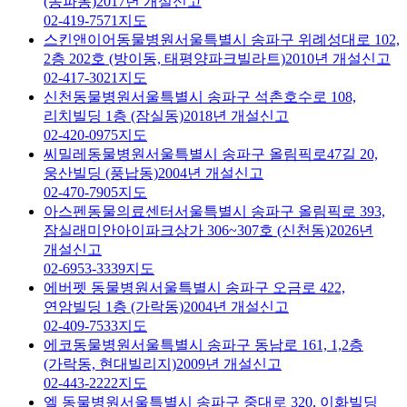
(송파동)
2017년 개설신고
02-419-7571
지도
스킨앤이어동물병원
서울특별시 송파구 위례성대로 102,
2층 202호 (방이동, 태평양파크빌라트)
2010년 개설신고
02-417-3021
지도
신천동물병원
서울특별시 송파구 석촌호수로 108,
리치빌딩 1층 (잠실동)
2018년 개설신고
02-420-0975
지도
씨밀레동물병원
서울특별시 송파구 올림픽로47길 20,
웅산빌딩 (풍납동)
2004년 개설신고
02-470-7905
지도
아스펜동물의료센터
서울특별시 송파구 올림픽로 393,
잠실래미안아이파크상가 306~307호 (신천동)
2026년
개설신고
02-6953-3339
지도
에버펫 동물병원
서울특별시 송파구 오금로 422,
연암빌딩 1층 (가락동)
2004년 개설신고
02-409-7533
지도
에코동물병원
서울특별시 송파구 동남로 161, 1,2층
(가락동, 현대빌리지)
2009년 개설신고
02-443-2222
지도
엘 동물병원
서울특별시 송파구 중대로 320, 이화빌딩