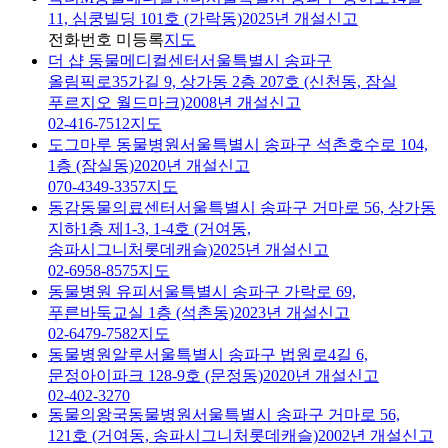
11, 심쿵빌딩 101호 (가락동)
2025년 개설신고
전화번호 미등록
지도
더 샵 동물메디컬센터
서울특별시 송파구
올림픽로35가길 9, 상가동 2층 207호 (신천동, 잠실
푸르지오 월드마크)
2008년 개설신고
02-416-7512
지도
도그마루 동물병원
서울특별시 송파구 석촌호수로 104,
1층 (잠실동)
2020년 개설신고
070-4349-3357
지도
동감동물의료센터
서울특별시 송파구 거마로 56, 상가동
지하1층 제1-3, 1-4호 (거여동,
송파시그니처롯데캐슬)
2025년 개설신고
02-6958-8575
지도
동물병원 유피
서울특별시 송파구 가락로 69,
푸른바둑교실 1층 (석촌동)
2023년 개설신고
02-6479-7582
지도
동물병원알루
서울특별시 송파구 법원로4길 6,
문정아이파크 128-9호 (문정동)
2020년 개설신고
02-402-3270
동물의왕국동물병원
서울특별시 송파구 거마로 56,
121호 (거여동, 송파시그니처롯데캐슬)
2002년 개설신고