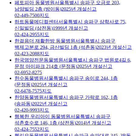
페토피아 동물병원
서울특별시 송파구 오금로 203,
남양빌딩 2층 (방이동)
2025년 개설신고
02-449-7500
지도
하트동물메디컬센터
서울특별시 송파구 삼학사로 75,
신일빌딩 (삼전동)
1999년 개설신고
02-424-2955
지도
한걸음더 재활한방 동물병원
서울특별시 송파구
백제고분로 294, 금산빌딩 1층 (석촌동)
2023년 개설신고
02-423-2088
지도
한국영양전문동물병원
서울특별시 송파구 법원로4길 6,
문정 아이파크 214호 (문정동)
2025년 개설신고
02-6952-8275
한수동물병원
서울특별시 송파구 송이로 244, 1층
(문정동)
2025년 개설신고
02-6478-7575
지도
한양동물병원
서울특별시 송파구 가락로 162, 1층
(송파동)
2022년 개설신고
02-420-9993
지도
행복한 우리아이 동물병원
서울특별시 송파구
석촌호수로 146, 1층 (삼전동)
2014년 개설신고
02-424-7552
지도
헬리오동물병원
서울특별시 송파구 송파대로 345, 3B동