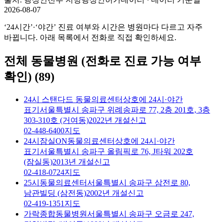
2026-08-07
‘24시간’·‘야간’ 진료 여부와 시간은 병원마다 다르고 자주
바뀝니다. 아래 목록에서 전화로 직접 확인하세요.
전체 동물병원 (전화로 진료 가능 여부
확인)
(
89
)
24시 스탠다드 동물의료센터
상호에 24시·야간
표기
서울특별시 송파구 위례송파로 77, 2층 201호, 3층
303-310호 (거여동)
2022년 개설신고
02-448-6400
지도
24시잠실ON동물의료센터
상호에 24시·야간
표기
서울특별시 송파구 올림픽로 76, J타워 202호
(잠실동)
2013년 개설신고
02-418-0724
지도
25시동물의료센터
서울특별시 송파구 삼전로 80,
남관빌딩 (삼전동)
2002년 개설신고
02-419-1351
지도
가락종합동물병원
서울특별시 송파구 오금로 247,