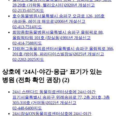
28,29호 (가락동, 헬리오시티)
2020년 개설신고
02-2135-6575
지도
호수동물병원
서울특별시 송파구 오금로 126, 105호
(송파동, 레이크 해모로)
2006년 개설신고
02-413-7514
지도
희망종합동물병원
서울특별시 송파구 올림픽로 88,
올림픽타워 101호 (잠실동)
1991년 개설신고
02-414-7588
지도
THE허그동물의료센터
서울특별시 송파구 올림픽로 366,
201호 (방이동, 파라다이스빌잠실)
2025년 개설신고
02-2202-2025
지도
상호에 ‘24시·야간·응급’ 표기가 있는
병원 (전화 확인 권장)
(
2
)
24시 스탠다드 동물의료센터
상호에 24시·야간
표기
서울특별시 송파구 위례송파로 77, 2층 201호, 3층
303-310호 (거여동)
2022년 개설신고
02-448-6400
지도
24시잠실ON동물의료센터
상호에 24시·야간