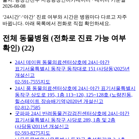
2026-08-08
‘24시간’·‘야간’ 진료 여부와 시간은 병원마다 다르고 자주
바뀝니다. 아래 목록에서 전화로 직접 확인하세요.
전체 동물병원 (전화로 진료 가능 여부
확인)
(
22
)
24시 데이원 동물의료센터
상호에 24시·야간
표기
서울특별시 동작구 동작대로 151 (사당동)
2025년
개설신고
02-591-7555
지도
24시 품 동물의료센터
상호에 24시·야간 표기
서울특별시
동작구 상도로 195, 1층 113~120, 125~128호 (노량진동,
힐스테이트 장승배기역)
2020년 개설신고
02-812-7585
굿파파 24시 반려동물건강검진센터
상호에 24시·야간
표기
서울특별시 동작구 사당로 289, 1층 및 2층
(사당동)
2011년 개설신고
02-593-8275
지도