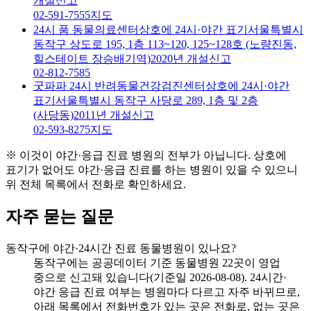
개설신고
02-591-7555
지도
24시 품 동물의료센터
상호에 24시·야간 표기
서울특별시
동작구 상도로 195, 1층 113~120, 125~128호 (노량진동,
힐스테이트 장승배기역)
2020년 개설신고
02-812-7585
굿파파 24시 반려동물건강검진센터
상호에 24시·야간
표기
서울특별시 동작구 사당로 289, 1층 및 2층
(사당동)
2011년 개설신고
02-593-8275
지도
※ 이것이 야간·응급 진료 병원의 전부가 아닙니다. 상호에
표기가 없어도 야간·응급 진료를 하는 병원이 있을 수 있으니
위 전체 목록에서 전화로 확인하세요.
자주 묻는 질문
동작구에 야간·24시간 진료 동물병원이 있나요?
동작구에는 공공데이터 기준 동물병원 22곳이 영업
중으로 신고돼 있습니다(기준일 2026-08-08). 24시간·
야간 응급 진료 여부는 병원마다 다르고 자주 바뀌므로,
아래 목록에서 전화번호가 있는 곳은 전화로, 없는 곳은