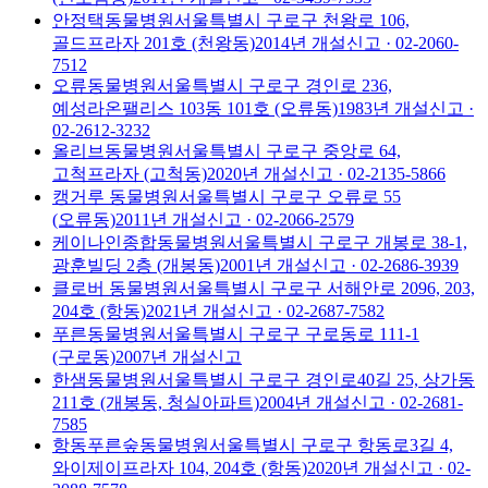
안정택동물병원
서울특별시 구로구 천왕로 106,
골드프라자 201호 (천왕동)
2014
년 개설신고
· 02-2060-
7512
오류동물병원
서울특별시 구로구 경인로 236,
예성라온팰리스 103동 101호 (오류동)
1983
년 개설신고
·
02-2612-3232
올리브동물병원
서울특별시 구로구 중앙로 64,
고척프라자 (고척동)
2020
년 개설신고
· 02-2135-5866
캥거루 동물병원
서울특별시 구로구 오류로 55
(오류동)
2011
년 개설신고
· 02-2066-2579
케이나인종합동물병원
서울특별시 구로구 개봉로 38-1,
광훈빌딩 2층 (개봉동)
2001
년 개설신고
· 02-2686-3939
클로버 동물병원
서울특별시 구로구 서해안로 2096, 203,
204호 (항동)
2021
년 개설신고
· 02-2687-7582
푸른동물병원
서울특별시 구로구 구로동로 111-1
(구로동)
2007
년 개설신고
한샘동물병원
서울특별시 구로구 경인로40길 25, 상가동
211호 (개봉동, 청실아파트)
2004
년 개설신고
· 02-2681-
7585
항동푸른숲동물병원
서울특별시 구로구 항동로3길 4,
와이제이프라자 104, 204호 (항동)
2020
년 개설신고
· 02-