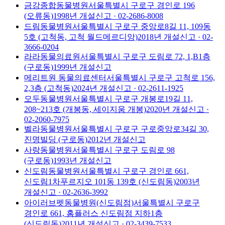
금강종합동물병원
서울특별시 구로구 경인로 196
(오류동)
1998
년 개설신고
· 02-2686-8008
드림동물병원
서울특별시 구로구 중앙로8길 11, 109동
5호 (고척동, 고척 월드메르디앙)
2018
년 개설신고
· 02-
3666-0204
라라동물의료원
서울특별시 구로구 도림로 72, 1,B1층
(구로동)
1999
년 개설신고
메리트원 동물의료센터
서울특별시 구로구 고척로 156,
2,3층 (고척동)
2024
년 개설신고
· 02-2611-1925
모두동물병원
서울특별시 구로구 개봉로19길 11,
208~213호 (개봉동, 세이지움 개봉)
2020
년 개설신고
·
02-2060-7975
벨라동물병원
서울특별시 구로구 구로중앙로34길 30,
진명빌딩 (구로동)
2012
년 개설신고
사랑동물병원
서울특별시 구로구 도림로 98
(구로동)
1993
년 개설신고
신도림동물병원
서울특별시 구로구 경인로 661,
신도림1차푸르지오 101동 139호 (신도림동)
2003
년
개설신고
· 02-2636-3992
아이러브펫동물병원(신도림점)
서울특별시 구로구
경인로 661, 홈플러스 신도림점 지하1층
(신도림동)
2011
년 개설신고
· 02-3439-7533