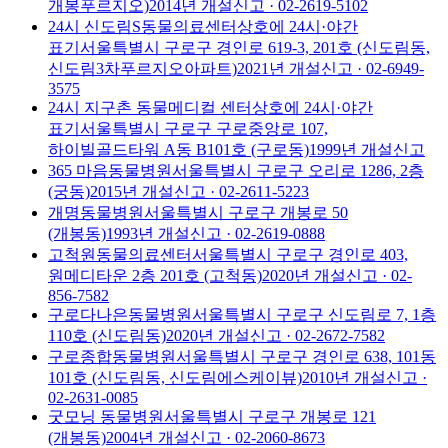
개봉푸르지오)
2014
년 개설신고
· 02-2619-5102
24시 신도림S동물의료센터
상호에 24시·야간
표기
서울특별시 구로구 경인로 619-3, 201호 (신도림동,
신도림3차푸르지오아파트)
2021
년 개설신고
· 02-6949-
3575
24시 지구촌 동물메디컬 센터
상호에 24시·야간
표기
서울특별시 구로구 구로중앙로 107,
하이빌골드타워 A동 B101호 (구로동)
1999
년 개설신고
365 마음동물병원
서울특별시 구로구 오리로 1286, 2층
(궁동)
2015
년 개설신고
· 02-2611-5223
개명동물병원
서울특별시 구로구 개봉로 50
(개봉동)
1993
년 개설신고
· 02-2619-0888
고척원동물의료센터
서울특별시 구로구 경인로 403,
원메디타운 2층 201호 (고척동)
2020
년 개설신고
· 02-
856-7582
구로다나은동물병원
서울특별시 구로구 신도림로 7, 1층
110호 (신도림동)
2020
년 개설신고
· 02-2672-7582
구로종합동물병원
서울특별시 구로구 경인로 638, 101동
101호 (신도림동, 신도림에스케이뷰)
2010
년 개설신고
·
02-2631-0085
굿모닝 동물병원
서울특별시 구로구 개봉로 121
(개봉동)
2004
년 개설신고
· 02-2060-8673