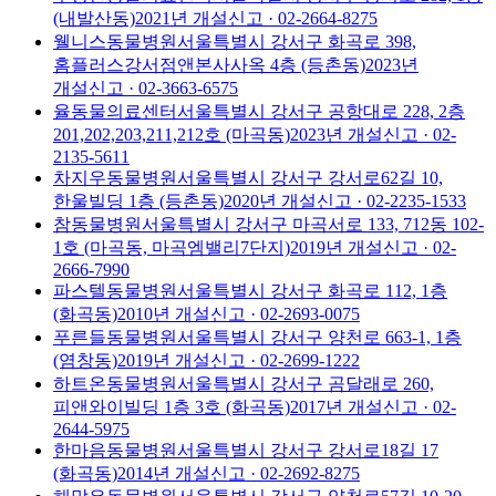
(내발산동)
2021
년 개설신고
· 02-2664-8275
웰니스동물병원
서울특별시 강서구 화곡로 398,
홈플러스강서점앤본사사옥 4층 (등촌동)
2023
년
개설신고
· 02-3663-6575
율동물의료센터
서울특별시 강서구 공항대로 228, 2층
201,202,203,211,212호 (마곡동)
2023
년 개설신고
· 02-
2135-5611
차지우동물병원
서울특별시 강서구 강서로62길 10,
한울빌딩 1층 (등촌동)
2020
년 개설신고
· 02-2235-1533
참동물병원
서울특별시 강서구 마곡서로 133, 712동 102-
1호 (마곡동, 마곡엠밸리7단지)
2019
년 개설신고
· 02-
2666-7990
파스텔동물병원
서울특별시 강서구 화곡로 112, 1층
(화곡동)
2010
년 개설신고
· 02-2693-0075
푸른들동물병원
서울특별시 강서구 양천로 663-1, 1층
(염창동)
2019
년 개설신고
· 02-2699-1222
하트온동물병원
서울특별시 강서구 곰달래로 260,
피앤와이빌딩 1층 3호 (화곡동)
2017
년 개설신고
· 02-
2644-5975
한마음동물병원
서울특별시 강서구 강서로18길 17
(화곡동)
2014
년 개설신고
· 02-2692-8275