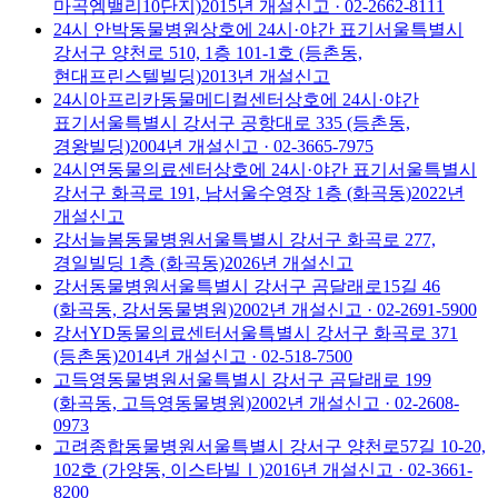
마곡엠밸리10단지)
2015
년 개설신고
· 02-2662-8111
24시 안박동물병원
상호에 24시·야간 표기
서울특별시
강서구 양천로 510, 1층 101-1호 (등촌동,
현대프린스텔빌딩)
2013
년 개설신고
24시아프리카동물메디컬센터
상호에 24시·야간
표기
서울특별시 강서구 공항대로 335 (등촌동,
경왕빌딩)
2004
년 개설신고
· 02-3665-7975
24시연동물의료센터
상호에 24시·야간 표기
서울특별시
강서구 화곡로 191, 남서울수영장 1층 (화곡동)
2022
년
개설신고
강서늘봄동물병원
서울특별시 강서구 화곡로 277,
경일빌딩 1층 (화곡동)
2026
년 개설신고
강서동물병원
서울특별시 강서구 곰달래로15길 46
(화곡동, 강서동물병원)
2002
년 개설신고
· 02-2691-5900
강서YD동물의료센터
서울특별시 강서구 화곡로 371
(등촌동)
2014
년 개설신고
· 02-518-7500
고득영동물병원
서울특별시 강서구 곰달래로 199
(화곡동, 고득영동물병원)
2002
년 개설신고
· 02-2608-
0973
고려종합동물병원
서울특별시 강서구 양천로57길 10-20,
102호 (가양동, 이스타빌Ⅰ)
2016
년 개설신고
· 02-3661-
8200