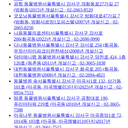
공항 동물병원
서울특별시 강서구 개화동로27가길 27
(방화동)
2015
년 개설신고
· 02-2663-8520
굿모닝동물병원
서울특별시 강서구 방화대로47가길 7
(방화동, 방화샤르망1오피스텔)
2007
년 개설신고
· 02-
2665-8256
나음동물의료센터
서울특별시 강서구 강서로
206(화곡동)
2022
년 개설신고
· 02-2690-9990
다나동물병원
서울특별시 강서구 강서로 254 (화곡동,
우장산아이파크이편한세상)
2008
년 개설신고
닥터애니랩 동물병원
서울특별시 강서구 양천로 424, 1층
126호 (등촌동)
2011
년 개설신고
· 02-3665-1838
대한동물병원
서울특별시 강서구 화곡로 205 (화곡동,
대한동물병원)
2008
년 개설신고
· 02-2694-4821
동물병원 숲
서울특별시 강서구 마곡서1로 132, 상가동
101호 (마곡동, 마곡엠밸리3단지)
2025
년 개설신고
· 02-
6954-7533
땅콩 동물병원
서울특별시 강서구 공항대로 190,
푸리마타워 219호 (마곡동)
2010
년 개설신고
· 02-3665-
7588
마곡나무 동물병원
서울특별시 강서구 마곡중앙1로 72,
1014동 103호 (마곡동, 마곡엠밸리10단지)
2017
년
개설신고
· 02-2661-7515