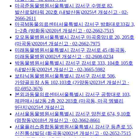
마곡준동물병원
서울특별시 강서구 수명로 82,
발산로얄타워 202호 (내발산동)
2025
년 개설신고
· 02-
2666-2611
마곡M동물의료센터
서울특별시 강서구 방화대로33길 3,
1~2층 (방화동)
2020
년 개설신고
· 02-2662-7515
모모동물병원
서울특별시 강서구 마곡중앙1로 20, 205호
(마곡동)
2020
년 개설신고
· 02-2662-7975
미래동물병원
서울특별시 강서구 강서로 45 (화곡동,
미래동물병원)
2002
년 개설신고
· 02-2608-0234
박동물병원
서울특별시 강서구 강서로 333, 104호 105호
(내발산동)
2002
년 개설신고
· 02-3665-5982
보타닉동물병원
서울특별시 강서구 강서로 506,
가양골프장 A동 102,103호 (가양동)
2023
년 개설신고
·
02-6952-3676
본외과동물의료센터
서울특별시 강서구 공항대로 103,
제판매시설2동 2층 202,203호 (마곡동, 마곡 엠밸리
9단지)
2025
년 개설신고
서서울동물병원
서울특별시 강서구 양천로 674, 9,10호
(염창동)
2018
년 개설신고
· 02-3662-8661
서울플러스종합동물병원
서울특별시 강서구 등촌로 55,
신진통상빌딩 (화곡동)
2002
년 개설신고
· 02-2652-7515