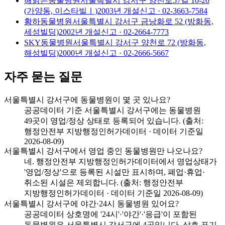
해맑은동물병원
서울특별시 강서구 양천로57길 10-20
(가양동, 이스타빌Ⅰ)
2003
년 개설신고
· 02-3663-7584
황하동물병원
서울특별시 강서구 금낭화로 52 (방화동,
세성빌딩)
2002
년 개설신고
· 02-2664-7773
SKY동물병원
서울특별시 강서구 양천로 72 (방화동,
해성빌딩)
2000
년 개설신고
· 02-2666-5667
자주 묻는 질문
서울특별시 강서구에 동물병원이 몇 곳 있나요?
공공데이터 기준 서울특별시 강서구에는 동물병원
49곳이 영업/정상 상태로 등록되어 있습니다. (출처:
행정안전부 지방행정인허가데이터 · 데이터 기준일
2026-08-09)
서울특별시 강서구에서 영업 중인 동물병원만 나오나요?
네. 행정안전부 지방행정인허가데이터에서 영업상태가
'영업/정상'으로 등록된 시설만 표시하며, 폐업·휴업·
취소된 시설은 제외합니다. (출처: 행정안전부
지방행정인허가데이터 · 데이터 기준일 2026-08-09)
서울특별시 강서구에 야간·24시 동물병원 있어요?
공공데이터 상호명에 '24시'·'야간'·'응급'이 포함된
동물병원은 서울특별시 강서구에 4곳입니다. 상호 표기