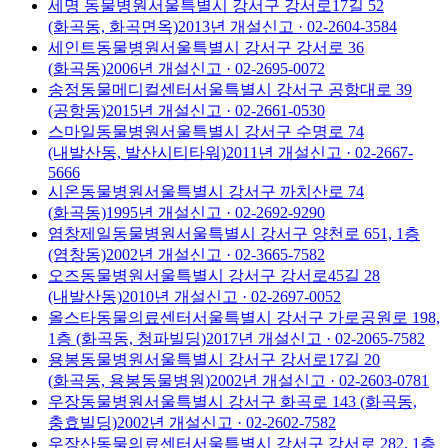
세명 동물병원
서울특별시 강서구 강서로17길 52
(화곡동, 화곡면옥)
2013
년 개설신고
· 02-2604-3584
세인트동물병원
서울특별시 강서구 강서로 36
(화곡동)
2006
년 개설신고
· 02-2695-0072
송정동물메디컬센터
서울특별시 강서구 공항대로 39
(공항동)
2015
년 개설신고
· 02-2661-0530
스마일동물병원
서울특별시 강서구 수명로 74
(내발산동, 발산시티타워)
2011
년 개설신고
· 02-2667-
5666
시온동물병원
서울특별시 강서구 까치산로 74
(화곡동)
1995
년 개설신고
· 02-2692-9290
염창제일동물병원
서울특별시 강서구 양천로 651, 1층
(염창동)
2002
년 개설신고
· 02-3665-7582
오즈동물병원
서울특별시 강서구 강서로45길 28
(내발산동)
2010
년 개설신고
· 02-2697-0052
올스타동물의료센터
서울특별시 강서구 가로공원로 198,
1층 (화곡동, 청파빌딩)
2017
년 개설신고
· 02-2065-7582
용봉동물병원
서울특별시 강서구 강서로17길 20
(화곡동, 용봉동물병원)
2002
년 개설신고
· 02-2603-0781
우장동물병원
서울특별시 강서구 화곡로 143 (화곡동,
충효빌딩)
2002
년 개설신고
· 02-2602-7582
우장산동물의료센터
서울특별시 강서구 강서로 282, 1층